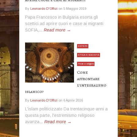
By
Leonardo D'Offizi
on
5 Maggio 2019
Papa Francesco in Bulgaria esorta gli
scettici ad aprire cuori e case ai migranti
SOFIA,...
Read more →
ESTERI
ETICA E SOCIETÀ
Fede e religioni
Come
affrontare
l’integralismo
islamico?
By
Leonardo D'Offizi
on
6 Aprile 2016
L'islam politicizzato Da trentacinque anni a
questa parte, l'estremismo religioso
avanza...
Read more →