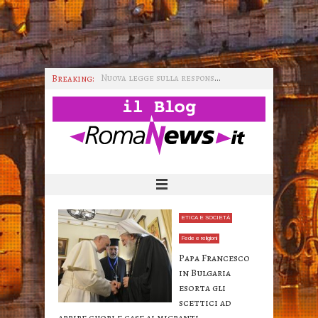
Breaking:
Nuova legge sulla responsabilità professionale in sanità
La prima chiesa mormone a Roma
L'importanza del consumo
Il consumo come pratica sociale
Il consumo critico nel pensiero dei GAS
IMMAGINI WIKI TAG HTML
ETICA E SOCIETÀ
Fede e religioni
Papa Francesco
in Bulgaria
esorta gli
scettici ad
aprire cuori e case ai migranti