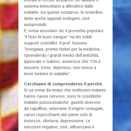
entrate in circolo sostanze clic aiutano il
sistema immunitario a difenderci dalle
malattie; tra queste sostanze, le endorfine,
dette anche oppioidi endogeni, cioè
autoprodotti.
E’ ormai assodato clic il proverbio popolare
“il Riso fa buon sangue” ha dei solidi
supporti scientifici. Il prof. Susumo
Tonegawa, premio Nobel per la medicina,
riprendendo i grandi medici dell’antichità,
Ippocrate e Galeno, asserisce che “Chi è
musone, triste, depresso, non riesce a
tener lontane le malattie”.
Cerchiamo di comprenderne il perché.
Si sa ormai da tempo che moltissimi malanni
hanno cause nervose; sono le cosiddette
malattie psicosomatiche: gastriti ulcerose
da capufficio, emicranie d’origine coniugale,
cancri rispecchianti vite piene solo di
tristezza, sfortuna, depressione. Le
emozioni negative, cioè, influenzano il