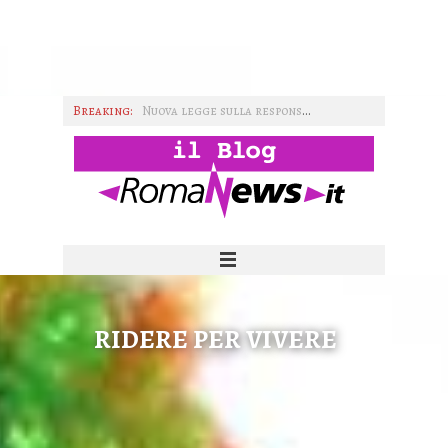
Breaking:
Nuova legge sulla responsabilità professionale in sanità
La prima chiesa mormone a Roma
Il consumo critico nel pensiero dei GAS
I GAS nella transizione tecnologica
L'importanza del consumo
IMMAGINI WIKI TAG HTML
RIDERE PER VIVERE