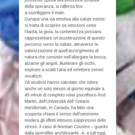
possente spinta dell’emozione positiva
della speranza, si rafforza fino
a sconfiggere il male.
Dunque una via emotiva alla salute esiste;
si tratta di scoprire se emozioni come
l’ilarità, la gioia, la contentezza possano
rappresentare un’accelerazione di questo
percorso verso la salute, attraverso la
valorizzazione di quell’accorgimento di
natura che consiste nell’allargare la bocca,
alzarne gli angoli, illuminare gli occhi,
espirare a scatti l’aria ed emettere sonori
vocalizzi.
Gli studiosi hanno calcolato che ridere
anche un solo minuto al giorno equivale a
45 minuti di completo relax psicofisico.Rod
Martin, dell’Università dell’ Ontario
meridionale, in Canada, ha fatto una
scoperta chiave:il senso dell’umorismo
modera gli effetti intmuno-soppressivi dello
stress. il caso di Norman Cousins – guarito
dalla spondilite anchilosante -è, a tutt’oggi,