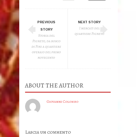
PREVIOUS
NEXT STORY
I mercati del
STORY
quartiere Pigneto
Storia del
Pigneto, da bosco
di Pini a quartiere
operaio del primo
novecento
ABOUT THE AUTHOR
Giovanni Colombo
Lascia un commento