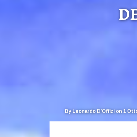
DE
By
Leonardo D'Offizi
on
1 Ott