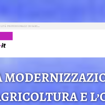
Nuova legge sulla responsabilità professionale in sanità
Roma
nologica
iale
A MODERNIZZAZI
AGRICOLTURA E L’