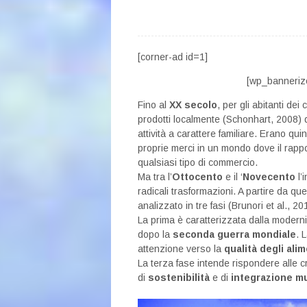
[corner-ad id=1]
[wp_banneriz
Fino al
XX secolo
, per gli abitanti dei 
prodotti localmente (Schonhart, 2008) da
attività a carattere familiare. Erano quin
proprie merci in un mondo dove il rapp
qualsiasi tipo di commercio.
Ma tra l’
Ottocento
e il ‘
Novecento
l’
radicali trasformazioni. A partire da qu
analizzato in tre fasi (Brunori et al., 20
La prima è caratterizzata dalla moderniz
dopo la
seconda guerra mondiale
. 
attenzione verso la
qualità degli alim
La terza fase intende rispondere alle cr
di
sostenibilità
e di
integrazione m