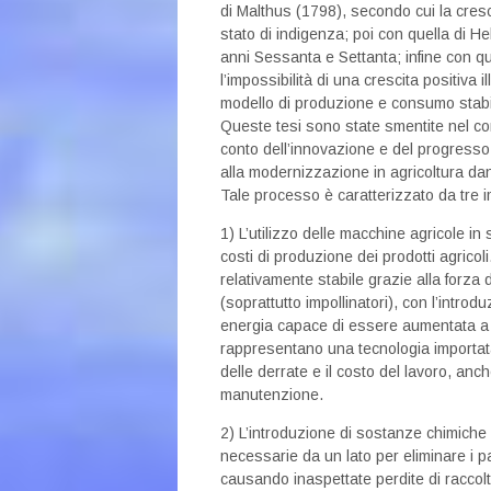
di Malthus (1798), secondo cui la cres
stato di indigenza; poi con quella di Hel
anni Sessanta e Settanta; infine con q
l’impossibilità di una crescita positiva 
modello di produzione e consumo stabil
Queste tesi sono state smentite nel co
conto dell’innovazione e del progresso 
alla modernizzazione in agricoltura dan
Tale processo è caratterizzato da tre 
1) L’utilizzo delle macchine agricole in
costi di produzione dei prodotti agricol
relativamente stabile grazie alla forza d
(soprattutto impollinatori), con l’intro
energia capace di essere aumentata a p
rappresentano una tecnologia importata 
delle derrate e il costo del lavoro, anch
manutenzione.
2) L’introduzione di sostanze chimiche in
necessarie da un lato per eliminare i pa
causando inaspettate perdite di raccolto