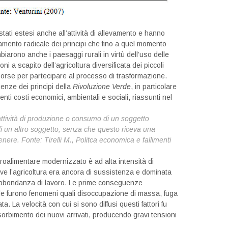
tati estesi anche all’attività di allevamento e hanno
amento radicale dei principi che fino a quel momento
mbiarono anche i paesaggi rurali in virtù dell’uso delle
i a scapito dell’agricoltura diversificata dei piccoli
orse per partecipare al processo di trasformazione.
uenze dei principi della
Rivoluzione Verde
, in particolare
ti costi economici, ambientali e sociali, riassunti nel
attività di produzione o consumo di un soggetto
di un altro soggetto, senza che questo riceva una
enere. Fonte:
Tirelli M., Politca economica e fallimenti
.
groalimentare modernizzato è ad alta intensità di
ove l’agricoltura era ancora di sussistenza e dominata
abbondanza di lavoro. Le prime conseguenze
ole furono fenomeni quali disoccupazione di massa, fuga
 La velocità con cui si sono diffusi questi fattori fu
orbimento dei nuovi arrivati, producendo gravi tensioni