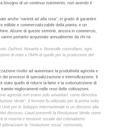
a bisogno di un continuo nutrimento, non avendo il
mate anche “
varietà ad alta resa
”, in grado di garantire
 edibile e commercializzabile della pianta, e un
chine. Alcune di queste sementi, ancora in commercio,
li, vanno pertanto acquistate annualmente da chi ne
anto, DuPont, Novartis e Stoneville controllano, ogni
zione di mais e l’84% di quelle per la produzione del
zzazione rivolto ad aumentare la produttività agricola e
e dei processi di specializzazione e intensificazione. Il
stato quello di ridurre la fame e la sottonutrizione di
tramite miglioramenti nelle rese delle coltivazioni.
azione agricola non erano solo umanitari, come dimostra
uzione Verde”. Il termine fu utilizzato per la prima volta
ti Uniti per lo Sviluppo Internazionale in un discorso alla
 Nel
discorso, Gaud presentò la Rivoluzione Verde come
ità di miseria e
tensione sociale del colonialismo
 abbracciare la “rivoluzione rossa” comunista.