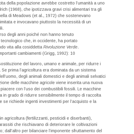
cita della popolazione avrebbe costretto l’umanità a uno
rich (1968), che ipotizzava gravi crisi alimentari tra gli
uella di Meadows (et al., 1972) che sostenevano
illimitata e invocavano piuttosto la necessità di un
i.
rso degli anni poiché non hanno tenuto
tecnologico che, in occidente, ha portato
do vita alla cosiddetta
Rivoluzione Verde
.
importanti cambiamenti (Grigg, 1992): 10
 sostituzione del lavoro, umano e animale, per ridurre i
i. Se prima l’agricoltura era dominata da un sistema
ell’uomo, degli animali domestici e degli animali selvatici
duzione delle macchine agricole viene inserita una nuova
iacere con l’uso dei combustibili fossili. Le macchine
in grado di ridurre sensibilmente il tempo di raccolta
e se richiede ingenti investimenti per l’acquisto e la
 agricoltura (fertilizzanti, pesticidi e diserbanti),
rassiti che rischiavano di deteriorare le coltivazioni
; dall’altro per bilanciare l’imponente sfruttamento del