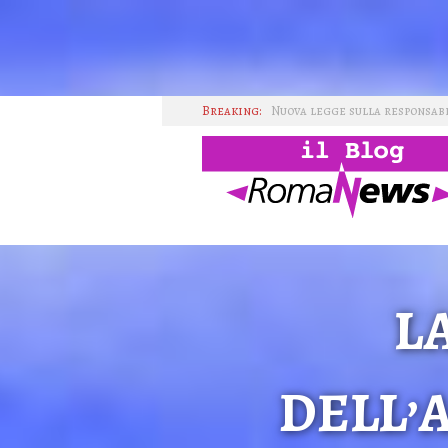
Breaking:
La prima chiesa mormone a 
I GAS nella transizione tec
L'importanza del consumo
Il consumo come pratica soc
IMMAGINI WIKI TAG HTML
L
DELL’