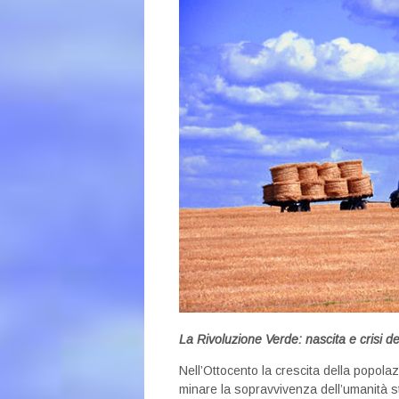
La Rivoluzione Verde
: nascita e crisi 
Nell’Ottocento la crescita della popol
minare la sopravvivenza dell’umanità st