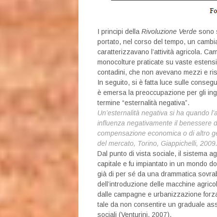
I principi della
Rivoluzione Verde
sono s
portato, nel corso del tempo, un cambi
caratterizzavano l’attività agricola. Ca
monocolture praticate su vaste estension
contadini, che non avevano mezzi e ris
In seguito, si è fatta luce sulle conseg
è emersa la preoccupazione per gli ingen
termine “esternalità negativa”.
Un’esternalità negativa si ha quando l’
influenza negativamente
il benessere 
compensazione economica o di altro g
del mercato, Torino, Giappichelli, 2009
Dal punto di vista sociale, il sistema a
capitale e fu impiantato in un mondo d
già di per sé da una drammatica sovr
dell’introduzione delle macchine agric
dalle campagne e urbanizzazione forzata.
tale da non consentire un graduale ass
sociali (Venturini, 2007).