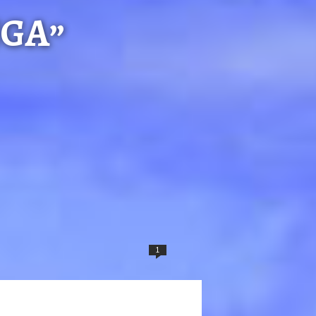
NGA”
1