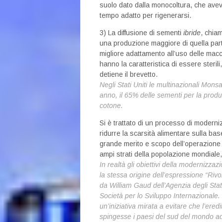
suolo dato dalla monocoltura, che avev
tempo adatto per rigenerarsi.
3) La diffusione di sementi
ibride
, chia
una produzione maggiore di quella parte
migliore adattamento all’uso delle mac
hanno la caratteristica di essere steri
detiene il brevetto.
Negli Stati Uniti le multinazionali Mons
anno, il 65% delle sementi per la produ
cotone.
Si è trattato di un processo di moderni
ridurre la scarsità alimentare sulla bas
grande merito e scopo dell’operazione è 
ampi strati della popolazione mondiale, 
In realtà gli obiettivi della modernizz
la stessa origine
dell’espressione “Rivol
da William Gaud dell’Agenzia
degli Sta
Società per lo Sviluppo Internazionale.
un’iniziativa mirata a evitare che l’ered
spingesse i paesi del sud del mondo ad